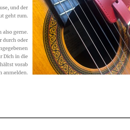
use, und der
ut geht rum.
 also gerne.
r durch oder
angegebenen
 Dich in die
ältst vorab
ch anmelden.