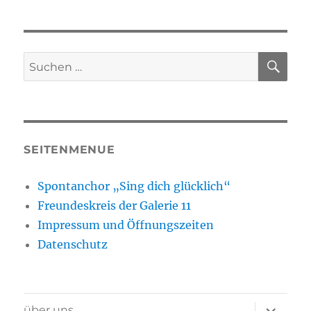
SU
Suchen
nach:
SEITENMENUE
Spontanchor „Sing dich glücklich“
Freundeskreis der Galerie 11
Impressum und Öffnungszeiten
Datenschutz
Unterme
über uns