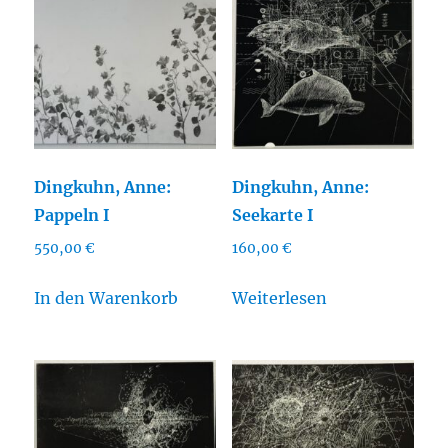
Dingkuhn, Anne:
Dingkuhn, Anne:
Pappeln I
Seekarte I
550,00
€
160,00
€
In den Warenkorb
Weiterlesen