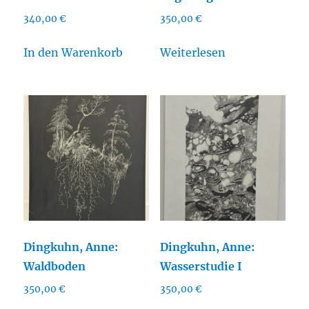
340,00
€
350,00
€
In den Warenkorb
Weiterlesen
Dingkuhn, Anne:
Dingkuhn, Anne:
Waldboden
Wasserstudie I
350,00
€
350,00
€