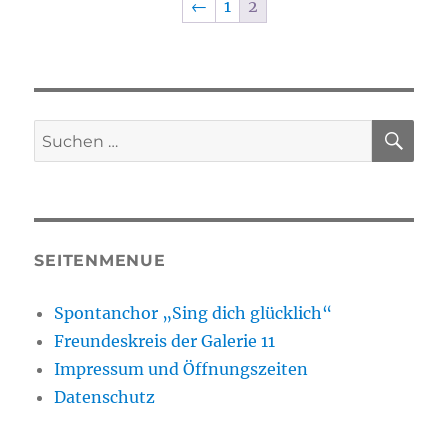
←
1
2
SU
Suchen
nach:
SEITENMENUE
Spontanchor „Sing dich glücklich“
Freundeskreis der Galerie 11
Impressum und Öffnungszeiten
Datenschutz